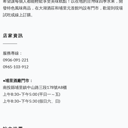
希望讓每個人都能輕鬆享受美味糕點！以在地的台灣味四季水果，開
發特色風味商品，在大湖酒莊和埔里元首館均設有門市，歡迎到現場
試吃或線上訂購。
店 家 資 訊
服務專線：
0906-091-221
0965-103-912
●埔里酒廠門市：
南投縣埔里鎮中山路三段178號A8櫃
上午8:30~下午5:00 (平日一～五)
上午8:30~下午5:30 (假日六、日)