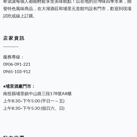
希望讓每個人都能輕鬆享受美味糕點！以在地的台灣味四季水果，開
發特色風味商品，在大湖酒莊和埔里元首館均設有門市，歡迎到現場
試吃或線上訂購。
店 家 資 訊
服務專線：
0906-091-221
0965-103-912
●埔里酒廠門市：
南投縣埔里鎮中山路三段178號A8櫃
上午8:30~下午5:00 (平日一～五)
上午8:30~下午5:30 (假日六、日)